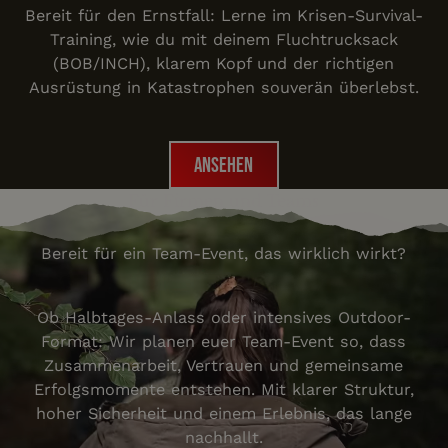
Bereit für den Ernstfall: Lerne im Krisen-Survival-
Training, wie du mit deinem Fluchtrucksack
(BOB/INCH), klarem Kopf und der richtigen
Ausrüstung in Katastrophen souverän überlebst.
Ansehen
Ansehen
Für Firmen und Teams
Bereit für ein Team-Event, das wirklich wirkt?
Ob Halbtages-Anlass oder intensives Outdoor-
Format: Wir planen euer Team-Event so, dass
Zusammenarbeit, Vertrauen und gemeinsame
Erfolgsmomente entstehen. Mit klarer Struktur,
hoher Sicherheit und einem Erlebnis, das lange
nachhallt.