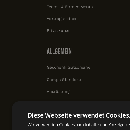
Team- & Firmenevents
Vortragsredner
Privatkurse
Allgemein
Geschenk Gutscheine
Camps Standorte
Ausrüstung
7 vs. Wild
Diese Webseite verwendet Cookies
Kontakt
Wir verwenden Cookies, um Inhalte und Anzeigen z