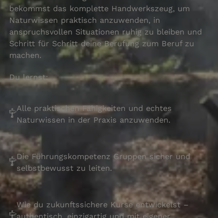
bekommst das komplette Handwerkszeug, um
Naturwissen praktisch anzuwenden, in
anspruchsvollen Situationen ruhig zu bleiben und
Schritt für Schritt deine Berufung zum Beruf zu
machen.
Du lernst:
Alle praktischen Fähigkeiten und echtes
Naturwissen in der Praxis anzuwenden.
Die Führungskompetenz Gruppen sicher und
selbstbewusst zu leiten.
Wie du zukunftssichere Kurse entwickelst –
authentisch, einzigartig und mit eigener