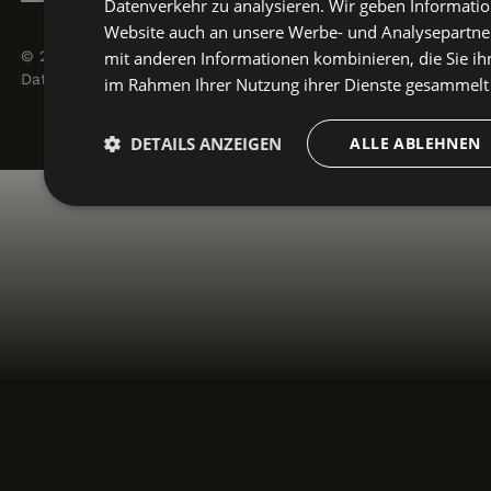
Datenverkehr zu analysieren. Wir geben Informati
Website auch an unsere Werbe- und Analysepartner
mit anderen Informationen kombinieren, die Sie ihn
©
2026
Swiss Survival Training
Datenschutzerklärung
Impressum
AGB
im Rahmen Ihrer Nutzung ihrer Dienste gesammel
DETAILS ANZEIGEN
ALLE ABLEHNEN
Brun Solutions
built & designed by
Unbedingt
Performance
erforderlich
Unbedingt erforderlich
Performance
Unbedingt erforderliche Cookies ermöglichen wesentliche Kernfun
Benutzeranmeldung und die Kontoverwaltung. Ohne die unbedingt
nicht ordnungsgemäß verwendet werden.
Anbieter
/