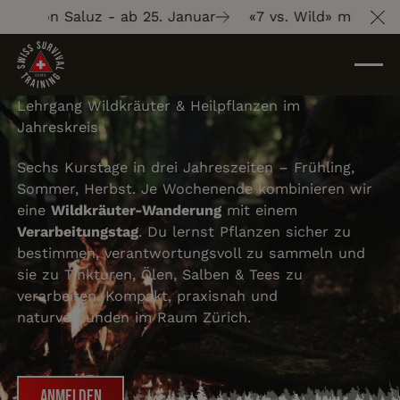
 Gion Saluz - ab 25. Januar
«7 vs. Wild» mit Gion Sal
Cl
Lehrgang Wildkräuter & Heilpflanzen im
Jahreskreis
Sechs Kurstage in drei Jahreszeiten – Frühling,
Sommer, Herbst. Je Wochenende kombinieren wir
eine
Wildkräuter-Wanderung
mit einem
Verarbeitungstag
. Du lernst Pflanzen sicher zu
bestimmen, verantwortungsvoll zu sammeln und
sie zu Tinkturen, Ölen, Salben & Tees zu
verarbeiten. Kompakt, praxisnah und
naturverbunden im Raum Zürich.
Anmelden
Anmelden