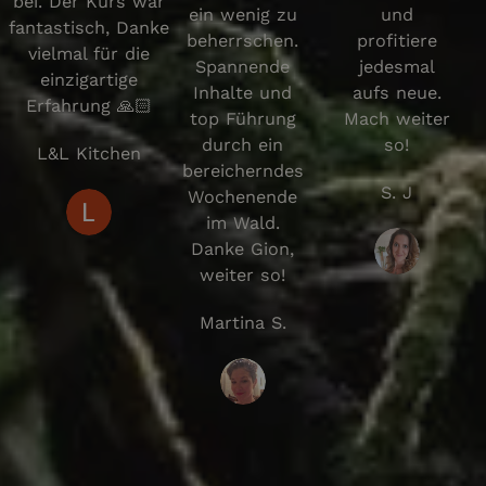
bei. Der Kurs war
ein wenig zu
und
fantastisch, Danke
beherrschen.
profitiere
vielmal für die
Spannende
jedesmal
einzigartige
Inhalte und
aufs neue.
Erfahrung 🙏🏻
top Führung
Mach weiter
durch ein
so!
L&L Kitchen
bereicherndes
S. J
Wochenende
im Wald.
Danke Gion,
weiter so!
Martina S.