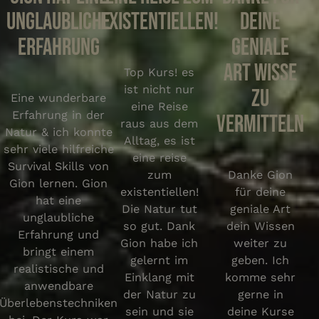
unglaubliche
existentiellen!
deine
Erfahrung
geniale
Art Wisse
Top Kurs! es
ist nicht nur
zu
Eine wunderbare
eine Reise
Erfahrung in der
vermitteln
raus aus dem
Natur & ich konnte
Alltag, es ist
sehr viele hilfreiche
eine reise
Survival Skills von
zum
Danke Gion
Gion lernen. Gion
existentiellen!
für deine
hat eine
Die Natur tut
geniale Art
unglaubliche
so gut. Dank
dein Wissen
Erfahrung und
Gion habe ich
weiter zu
bringt einem
gelernt im
geben. Ich
realistische und
Einklang mit
komme sehr
anwendbare
der Natur zu
gerne in
Überlebenstechniken
sein und sie
deine Kurse