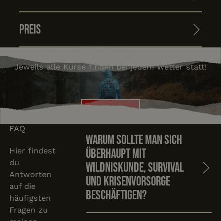
Preis
Jeweils alle Kurse finden bei jedem Wetter statt!
Anmelden
Anmelden
FAQ
Warum sollte man sich
Hier findest
überhaupt mit
du
Wildniskunde, Survival
Antworten
und Krisenvorsorge
auf die
beschäftigen?
häufigsten
Fragen zu