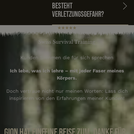
Besteht
Verletzungsgefahr?
Swiss Survival Training
Kunden Stimmen die für sich sprechen
Ich lebe, was ich lehre – mit jeder Faser meines
Körpers.
Doch vertraue nicht nur meinen Worten: Lass dich
inspirieren von den Erfahrungen meiner Kunden!
Gion hat eine
Eine Reise zum
Danke für