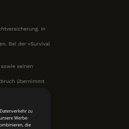
chtversicherung. In
n. Bei der «Survival
 sowie seinen
stbruch übernimmt
auf eigene Gefahr
 Datenverkehr zu
 dieser selbst auf.
 unsere Werbe-
ombinieren, die
terschrift (online