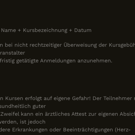
1 Jahr
Dieses Cookie wird von Doubleclick gesetzt und
Google LLC
Informationen darüber, wie der Endbenutzer di
.doubleclick.net
sowie über Werbung, die der Endbenutzer mög
Besuch dieser Website gesehen hat.
 Name + Kursbezeichnung + Datum
nn bei nicht rechtzeitiger Überweisung der Kursgebü
ranstalter
rzfristig getätigte Anmeldungen anzunehmen.
n Kursen erfolgt auf eigene Gefahr! Der Teilnehmer
sundheitlich guter
 Zweifel kann ein ärztliches Attest zur eigenen Absi
werden, ist jedoch
ndere Erkrankungen oder Beeinträchtigungen (Herz-