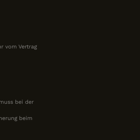
 enthält
e Website nutzt,
licherweise vor dem
hr vom Vertrag
 muss bei der
cherung beim