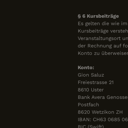
§ 6 Kursbeiträge
VISITOR_PRIVACY_
Es gelten die wie i
Kursbeiträge verste
Veranstaltungsort u
der Rechnung auf f
Konto zu überweise
Name
Name
Name
Konto:
_ga_TKD2YRR4ZZ
srf:analytics:uuid
Gion Saluz
_gcl_au
Freiestrasse 21
wtsid_29233099989
_ga
8610 Uster
__Secure-
ROLLOUT_TOKEN
YSC
Bank Avera Genosse
_cfuvid
Postfach
VISITOR_INFO1_LIV
8620 Wetzikon ZH
IBAN: CH63 0685 06
wteid_29233099989
BIC (Swift)