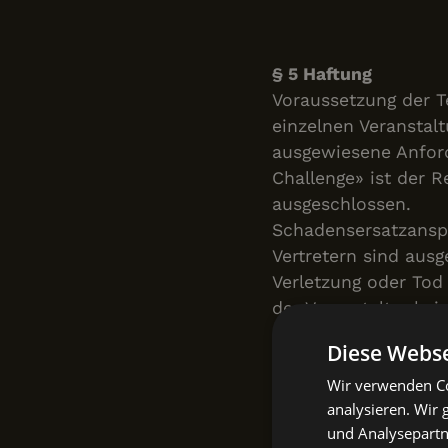
§ 5 Haftung
Voraussetzung der Te
einzelnen Veranstal
ausgewiesene Anford
Challenge» ist der 
ausgeschlossen.
Schadensersatzanspr
Vertretern sind ausg
Verletzung oder To
der Veranstalter kein
Haftung. Der Teilneh
Diese Webse
und eigene Verantw
Wir verwenden Co
erfolgt. Für die vo
analysieren. Wir
Der Veranstalter üb
und Analysepartn
keine Haftung für Sa