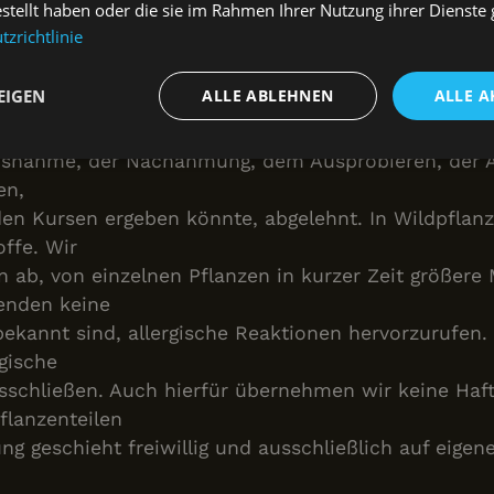
estellt haben oder die sie im Rahmen Ihrer Nutzung ihrer Dienst
zrichtlinie
ie Nachahmung, das Ausprobieren und die Anwendun
iken etc., die
EIGEN
ALLE ABLEHNEN
ALLE A
rsen vermittelt und mitgeteilt werden, geschehen eb
 Haftung, die
nisnahme, der Nachahmung, dem Ausprobieren, der 
t
Performance
Targeting
Fu
h
en,
den Kursen ergeben könnte, abgelehnt. In Wildpflan
ffe. Wir
n ab, von einzelnen Pflanzen in kurzer Zeit größere
enden keine
 bekannt sind, allergische Reaktionen hervorzurufe
Unbedingt erforderlich
Performance
Targeting
Funktionalität
rgische
che Cookies ermöglichen wesentliche Kernfunktionen der Website wie die Benutzeran
sschließen. Auch hierfür übernehmen wir keine Haft
ne die unbedingt erforderlichen Cookies kann die Website nicht ordnungsgemäß ver
flanzenteilen
Anbieter
/
Ablaufdatum
Beschreibung
Domäne
ng geschieht freiwillig und ausschließlich auf eigen
nt
1 Monat
Dieses Cookie wird vom Cookie-Script.c
CookieScript
verwendet, um die Einwilligungseinstell
www.swiss-