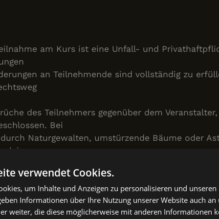
ilnahme am Kurs ist eine Unfall- und Privathaftpfli
tungen
erungen an Teilnehmende sind vollständig zu erfülle
Rechtsweg
üche des Teilnehmers gegenüber dem Veranstalter,
eschlossen. Bei
d durch Naturgewalten, umstürzende Bäume oder A
erlei
mer erklärt ausdrücklich, dass die An- und Abreise 
ite verwendet Cookies.
ortung
okies, um Inhalte und Anzeigen zu personalisieren und unseren
m Teilnehmer beim Kurs angerichteten Schäden kommt
 geben Informationen über Ihre Nutzung unserer Website auch an
ernimmt
er weiter, die diese möglicherweise mit anderen Informationen k
chschäden, Diebstahl. Er bestätigt dieses mit der Un