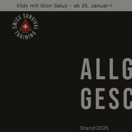
s. Wild» mit Gion Saluz - ab 25. Januar
All
Ges
Stand:2025