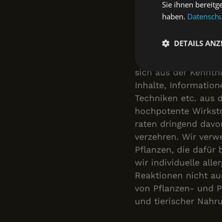
Sie ihnen bereitg
Kästchen) auf dem
haben.
Datenschut
Anmeldeformular. D
Informationen, Techn
DETAILS ANZ
in den jeweiligen Ku
Gefahr. Es wird jede
sich aus der Kennt
Unbeding
erforderlic
Inhalte, Information
Techniken etc. aus 
hochpotente Wirksto
raten dringend davo
verzehren. Wir verw
Pflanzen, die dafür
wir individuelle alle
Unbedingt erforderli
Reaktionen nicht au
Kontoverwaltung. Oh
von Pflanzen- und P
Name
und tierischer Nahru
CookieScriptConse