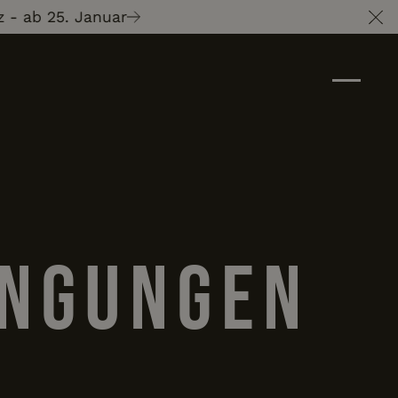
ab 25. Januar
«7 v
Cl
ingungen