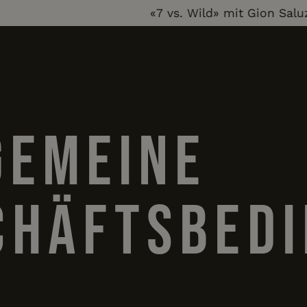
«7 vs. Wild» mit Gion Saluz - 
gemeine
chäftsbed