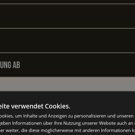
hung ab
Raus aus der Komfortzone – rein ins echte Können.
ite verwendet Cookies.
okies, um Inhalte und Anzeigen zu personalisieren und unseren
Unverbindlich Anfragen
 geben Informationen über Ihre Nutzung unserer Website auch an
Unverbindlich Anfragen
er weiter, die diese möglicherweise mit anderen Informationen k