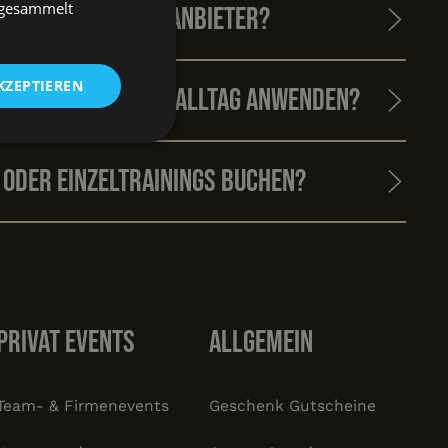
e gesammelt
 von dem anderer Anbieter?
KZEPTIEREN
er Stadt oder im Alltag anwenden?
nktionalität
 oder Einzeltrainings buchen?
Privat Events
Allgemein
meldung und die
wendet werden.
Team- & Firmenevents
Geschenk Gutscheine
om-Dienst
ungen für Besucher-