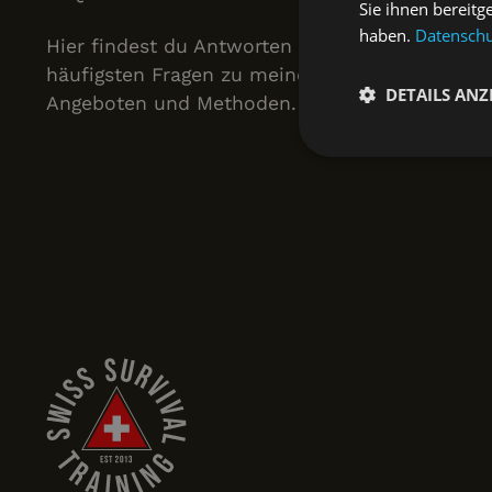
Sie ihnen bereitg
haben.
Datenschut
Hier findest du Antworten auf die
häufigsten Fragen zu meinen
DETAILS ANZ
Angeboten und Methoden.
Unbeding
erforderlic
Footer
Unbedingt erforderli
Kontoverwaltung. Oh
Name
CookieScriptConse