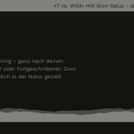
«7 vs. Wild» mit Gion Saluz - ab 
aining – ganz nach deinen
 oder Fortgeschrittener: Gion
ich in der Natur gezielt