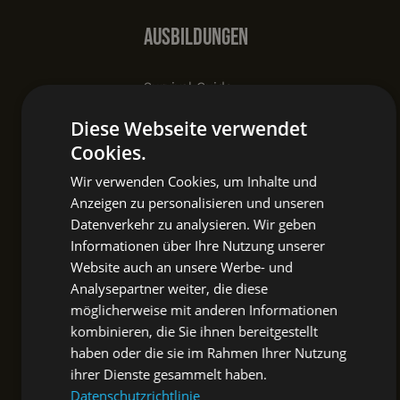
Ausbildungen
Survival Guide
Diese Webseite verwendet
Wildkräuter und Heilpflanzen im
Jahreskreis
Cookies.
Wir verwenden Cookies, um Inhalte und
Privat Events
Anzeigen zu personalisieren und unseren
Datenverkehr zu analysieren. Wir geben
Informationen über Ihre Nutzung unserer
Team- & Firmenevents
Website auch an unsere Werbe- und
Analysepartner weiter, die diese
Vortragsredner
möglicherweise mit anderen Informationen
kombinieren, die Sie ihnen bereitgestellt
Privatkurse
haben oder die sie im Rahmen Ihrer Nutzung
ihrer Dienste gesammelt haben.
Allgemein
Datenschutzrichtlinie