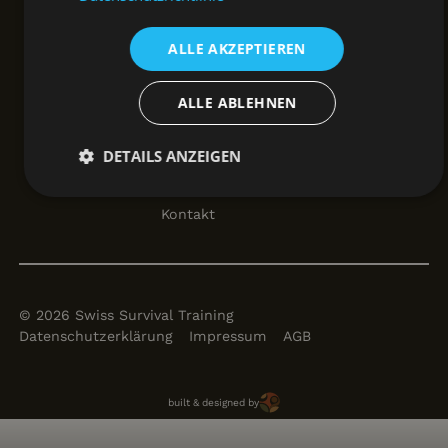
ALLE AKZEPTIEREN
Geschenk Gutscheine
Camps Standorte
ALLE ABLEHNEN
Ausrüstung
DETAILS ANZEIGEN
7 vs. Wild
Unbedingt
Performance
Targeting
erforderlich
Kontakt
Funktionalität
©
2026
Swiss Survival Training
Datenschutzerklärung
Impressum
AGB
Brun Solutions
built & designed by
Unbedingt erforderlich
Performance