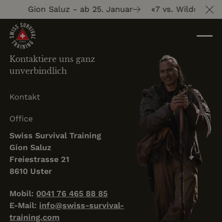
ld» mit Gion Saluz - ab 25. Januar
«7 vs. Wild» mit G
Cl
Kontaktiere uns ganz
unverbindlich
Kontakt
Office
Swiss Survival Training
Gion Saluz
Freiestrasse 21
8610 Uster
Mobil:
0041 76 465 88 85
E-Mail:
info@swiss-survival-
training.com