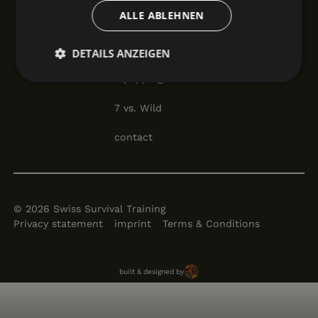
ALLE ABLEHNEN
gift vouchers
Camps locations
DETAILS ANZEIGEN
equipping
Unbedingt
Performance
erforderlich
7 vs. Wild
contact
Targeting
Funktionalität
©
2026
Swiss Survival Training
Privacy statement
imprint
Terms & Conditions
Unbedingt erforderlich
Performance
Brun Solutions
Targeting
Funktionalität
built & designed by
Unbedingt erforderliche Cookies ermöglichen
wesentliche Kernfunktionen der Website wie die