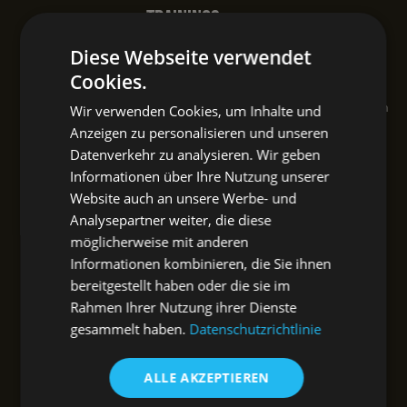
trainings
Diese Webseite verwendet
Survival Guide
Cookies.
Wild herbs and medicinal plants in an
Wir verwenden Cookies, um Inhalte und
annual cycle
Anzeigen zu personalisieren und unseren
Datenverkehr zu analysieren. Wir geben
Informationen über Ihre Nutzung unserer
private events
Website auch an unsere Werbe- und
Analysepartner weiter, die diese
möglicherweise mit anderen
Team & company events
Informationen kombinieren, die Sie ihnen
Speaker
bereitgestellt haben oder die sie im
Rahmen Ihrer Nutzung ihrer Dienste
private courses
gesammelt haben.
Datenschutzrichtlinie
In general
ALLE AKZEPTIEREN