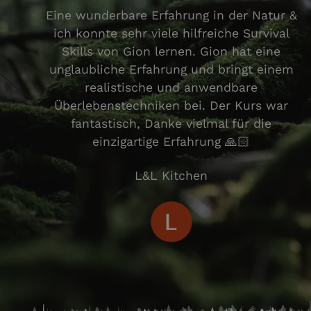
Eine wunderbare Erfahrung in der Natur &
ich konnte sehr viele hilfreiche Survival
VISITOR_PRIVACY_
Skills von Gion lernen. Gion hat eine
unglaubliche Erfahrung und bringt einem
realistische und anwendbare
Überlebenstechniken bei. Der Kurs war
fantastisch, Danke vielmal für die
einzigartige Erfahrung 🙏🏻
Name
Name
Name
_ga_TKD2YRR4ZZ
srf:analytics:uuid
L&L Kitchen
_gcl_au
wtsid_29233099989
_ga
__Secure-
ROLLOUT_TOKEN
YSC
_cfuvid
VISITOR_INFO1_LIV
wteid_29233099989