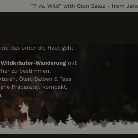
“7 vs. Wild” with Gion Saluz - from January 2
en, das unter die Haut geht
e
Wildkräuter-Wanderung
mit
icher zu bestimmen,
turen, Ölen, Salben & Tees
ene Präparate). Kompakt,
.