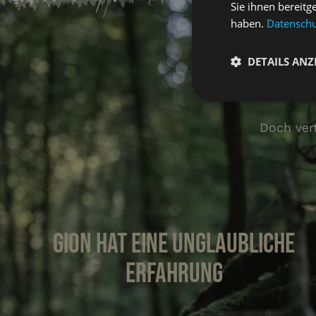
Sie ihnen bereitg
haben.
Datenschut
DETAILS ANZ
Ic
Unbeding
erforderlic
Doch ver
Gion hat eine unglaubliche
Unbedingt erforderli
Kontoverwaltung. Oh
Erfahrung
Name
CookieScriptConse