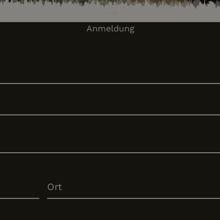
1 Jahr
Dieses Cookie wird von Doubleclick gesetzt und
Google LLC
Informationen darüber, wie der Endbenutzer di
.doubleclick.net
sowie über Werbung, die der Endbenutzer mög
Anmeldung
Besuch dieser Website gesehen hat.