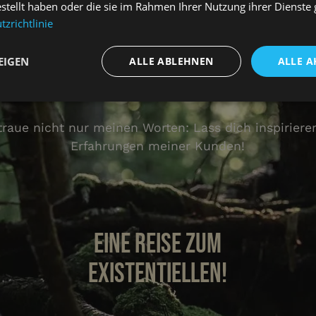
estellt haben oder die sie im Rahmen Ihrer Nutzung ihrer Dienst
Swiss Survival Training
zrichtlinie
Kunden Stimmen die für sich sprechen
EIGEN
ALLE ABLEHNEN
ALLE A
h lebe, was ich lehre – mit jeder Faser meines Körpe
t
Performance
Targeting
Fu
h
traue nicht nur meinen Worten: Lass dich inspiriere
Erfahrungen meiner Kunden!
Unbedingt erforderlich
Performance
Targeting
Funktionalität
Eine Reise zum
che Cookies ermöglichen wesentliche Kernfunktionen der Website wie die Benutzeran
ne die unbedingt erforderlichen Cookies kann die Website nicht ordnungsgemäß ver
existentiellen!
Anbieter
/
Ablaufdatum
Beschreibung
Domäne
nt
1 Monat
Dieses Cookie wird vom Cookie-Script.c
CookieScript
verwendet, um die Einwilligungseinstell
www.swiss-