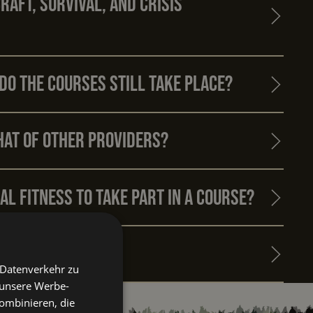
aft, Survival, and Crisis
do the courses still take place?
hat of other providers?
al fitness to take part in a course?
risk of injury?
 Datenverkehr zu
 unsere Werbe-
ombinieren, die