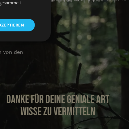
e gesammelt
KZEPTIEREN
rs.
nktionalität
n von den
Danke für deine geniale Art
meldung und die
wendet werden.
Wisse zu vermitteln
om-Dienst
ungen für Besucher-