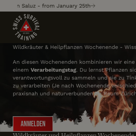
on Saluz - from January 25th
Wildkräuter & Heilpflanzen Wochenende - Wiss
An diesen Wochenenden kombinieren wir ein
einem
Verarbeitungstag
. Du lernst Pflanzen s
verantwortungsvoll zu sammeln und sie zu Tink
zu verarbeiten (Je nach Wochenende verschied
praxisnah und naturverbunden im Raum Zürich
Anmelden
Anmelden
Wildkräuter und Heilpflanzen Wochenende