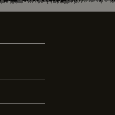
 enthält
e Website nutzt,
licherweise vor dem
Next