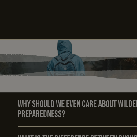
Jeweils alle Kurse finden bei jedem Wetter statt!
Anmelden
Anmelden
Why should we even care about wilder
preparedness?