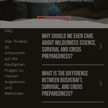
Dieser Kurs findet bei jedem Wetter statt!
Kurs buchen
Kurs buchen
FAQ
Why should we even care
Hier findest
about wilderness science,
du
survival and crisis
Antworten
preparedness?
auf die
häufigsten
Fragen zu
What is the difference
meinen
between Bushcraft,
Angeboten
Survival, and Crisis
und
Preparedness?
Methoden.