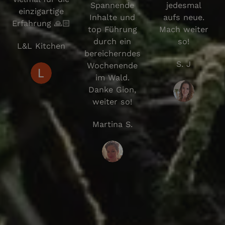
Spannende
jedesmal
einzigartige
Inhalte und
aufs neue.
Erfahrung 🙏🏻
top Führung
Mach weiter
durch ein
so!
L&L Kitchen
bereicherndes
S. J
Wochenende
im Wald.
Danke Gion,
weiter so!
Martina S.