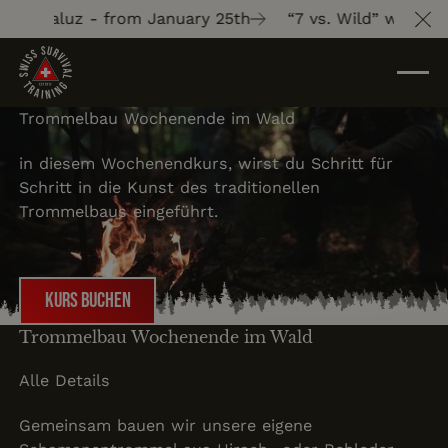
on Saluz - from January 25th
“7 vs. Wild” with Gion 
Cl
Trommelbau Wochenende im Wald
in diesem Wochenendkurs, wirst du Schritt für
Schritt in die Kunst des traditionellen
Trommelbaus eingeführt.
Kurs buchen
Kurs buchen
Trommelbau Wochenende im Wald
Alle Details
Gemeinsam bauen wir unsere eigene