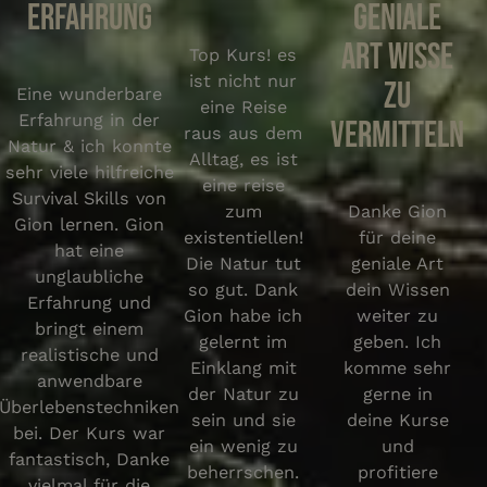
Erfahrung
geniale
Art Wisse
Top Kurs! es
ist nicht nur
zu
Eine wunderbare
eine Reise
Erfahrung in der
vermitteln
raus aus dem
Natur & ich konnte
Alltag, es ist
sehr viele hilfreiche
eine reise
Survival Skills von
zum
Danke Gion
Gion lernen. Gion
existentiellen!
für deine
hat eine
Die Natur tut
geniale Art
unglaubliche
so gut. Dank
dein Wissen
Erfahrung und
Gion habe ich
weiter zu
bringt einem
gelernt im
geben. Ich
realistische und
Einklang mit
komme sehr
anwendbare
der Natur zu
gerne in
Überlebenstechniken
sein und sie
deine Kurse
bei. Der Kurs war
ein wenig zu
und
fantastisch, Danke
beherrschen.
profitiere
vielmal für die