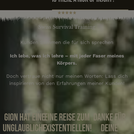
Swiss Survival Training
Kunden Stimmen die für sich sprechen
Ich lebe, was ich lehre – mit jeder Faser meines
Körpers.
Doch vertraue nicht nur meinen Worten: Lass dich
inspirieren von den Erfahrungen meiner Kunden!
Gion hat eine
Eine Reise zum
Danke für
unglaubliche
existentiellen!
deine