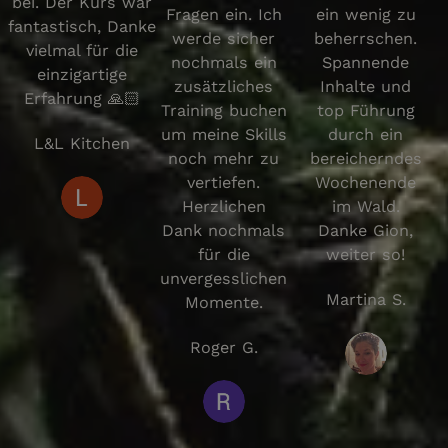
bei. Der Kurs war
Fragen ein. Ich
ein wenig zu
fantastisch, Danke
werde sicher
beherrschen.
vielmal für die
nochmals ein
Spannende
einzigartige
zusätzliches
Inhalte und
Erfahrung 🙏🏻
Training buchen
top Führung
um meine Skills
durch ein
L&L Kitchen
noch mehr zu
bereicherndes
vertiefen.
Wochenende
Herzlichen
im Wald.
Dank nochmals
Danke Gion,
für die
weiter so!
unvergesslichen
Martina S.
Momente.
Roger G.