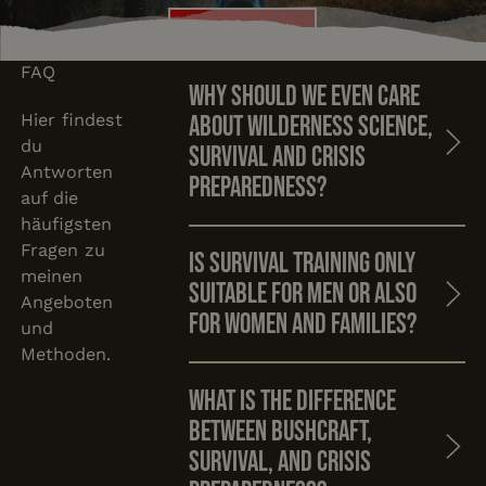
Kurs buchen
Kurs buchen
FAQ
Why should we even care
Hier findest
about wilderness science,
du
survival and crisis
Antworten
preparedness?
auf die
häufigsten
Fragen zu
Is survival training only
meinen
suitable for men or also
Angeboten
for women and families?
und
Methoden.
What is the difference
between Bushcraft,
Survival, and Crisis