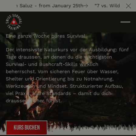
Gion Saluz - from January 25th
“7 vs. Wild” with Gi
Cl
Eine ganze Woche pures Survival
Der intensivste Naturkurs vor der Ausbildung: fünf
Tage draussen, an denen du die wichtigsten
Survival- und Bushcraft-Skills wirklich
beherrschst. Vom sicheren Feuer über Wasser,
Shelter und Orientierung bis zu Notnahrung,
Werkzeugen und Mindset. Strukturierter Aufbau,
viel Praxis, klare Standards – damit du dich
draussen sicher fühlst.
Kurs buchen
Kurs buchen