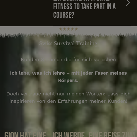
fitness to take part in a
course?
Swiss Survival Training
Kunden Stimmen die für sich sprechen
Ich lebe, was ich lehre – mit jeder Faser meines
Körpers.
Doch vertraue nicht nur meinen Worten: Lass dich
inspirieren von den Erfahrungen meiner Kunden!
Gion hat eine
Ich werde
Eine Reise zum