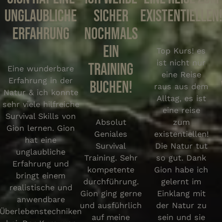
unglaubliche
sicher
existentiellen
Erfahrung
nochmals
ein
Top Kurs! es
ist nicht nur
Training
Eine wunderbare
eine Reise
Erfahrung in der
buchen!
raus aus dem
Natur & ich konnte
Alltag, es ist
sehr viele hilfreiche
eine reise
Survival Skills von
Absolut
zum
Gion lernen. Gion
Geniales
existentiellen!
hat eine
Survival
Die Natur tut
unglaubliche
Training. Sehr
so gut. Dank
Erfahrung und
kompetente
Gion habe ich
bringt einem
durchführung.
gelernt im
realistische und
Gion ging gerne
Einklang mit
anwendbare
und ausführlich
der Natur zu
Überlebenstechniken
auf meine
sein und sie