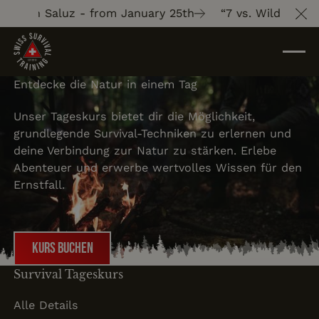
Gion Saluz - from January 25th
“7 vs. Wild” with Gi
Cl
Entdecke die Natur in einem Tag
Unser Tageskurs bietet dir die Möglichkeit,
grundlegende Survival-Techniken zu erlernen und
deine Verbindung zur Natur zu stärken. Erlebe
Abenteuer und erwerbe wertvolles Wissen für den
Ernstfall.
Kurs buchen
Kurs buchen
Survival Tageskurs
Alle Details