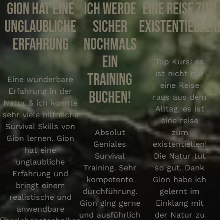
Gion hat eine
Ich werde
Eine Reise zum
unglaubliche
sicher
existentiellen
Erfahrung
nochmals
ein
Top Kurs! es
ist nicht nur
Training
Eine wunderbare
eine Reise
Erfahrung in der
buchen!
raus aus dem
Natur & ich konnte
Alltag, es ist
sehr viele hilfreiche
eine reise
Survival Skills von
Absolut
zum
Gion lernen. Gion
Geniales
existentiellen!
hat eine
Survival
Die Natur tut
unglaubliche
Training. Sehr
so gut. Dank
Erfahrung und
kompetente
Gion habe ich
bringt einem
durchführung.
gelernt im
realistische und
Gion ging gerne
Einklang mit
anwendbare
und ausführlich
der Natur zu