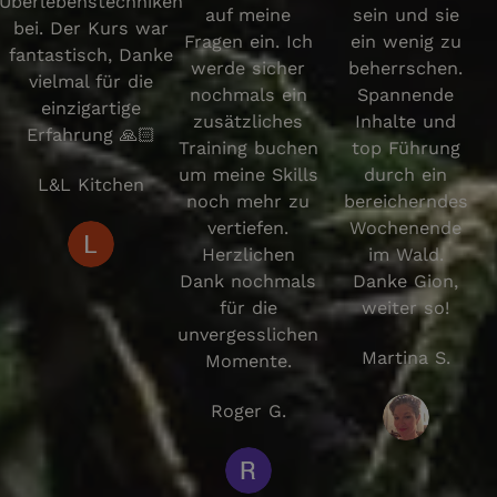
Überlebenstechniken
auf meine
sein und sie
bei. Der Kurs war
Fragen ein. Ich
ein wenig zu
fantastisch, Danke
werde sicher
beherrschen.
vielmal für die
nochmals ein
Spannende
einzigartige
zusätzliches
Inhalte und
Erfahrung 🙏🏻
Training buchen
top Führung
um meine Skills
durch ein
L&L Kitchen
noch mehr zu
bereicherndes
vertiefen.
Wochenende
Herzlichen
im Wald.
Dank nochmals
Danke Gion,
für die
weiter so!
unvergesslichen
Martina S.
Momente.
Roger G.