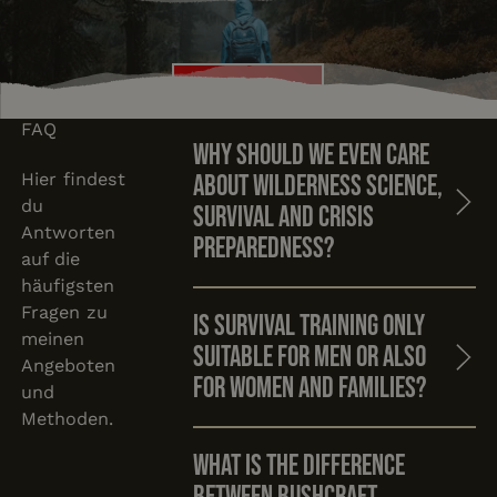
Kurs buchen
Kurs buchen
FAQ
Why should we even care
Hier findest
about wilderness science,
du
survival and crisis
Antworten
preparedness?
auf die
häufigsten
Fragen zu
Is survival training only
meinen
suitable for men or also
Angeboten
for women and families?
und
Methoden.
What is the difference